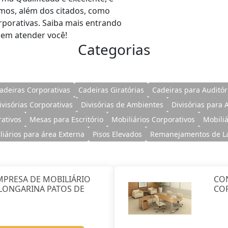
os, além dos citados, como
rporativas. Saiba mais entrando
 em atender você!
Categorias
adeiras Corporativas
Cadeiras Giratórias
Cadeiras para Auditór
ivisórias Corporativas
Divisórias de Ambientes
Divisórias para
ativos
Mesas para Escritório
Mobiliários Corporativos
Mobili
liários para área Externa
Pisos Elevados
Remanejamentos de L
MPRESA DE MOBILIÁRIO
CO
LONGARINA PATOS DE
COR