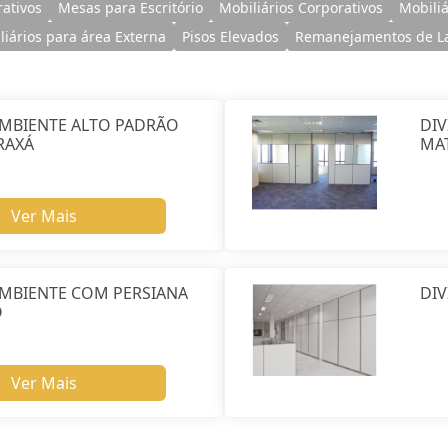
ativos
Mesas para Escritório
Mobiliários Corporativos
Mobili
liários para área Externa
Pisos Elevados
Remanejamentos de L
AMBIENTE ALTO PADRÃO
DI
RAXÁ
MA
Ver Mais
AMBIENTE COM PERSIANA
DIV
O
Ver Mais