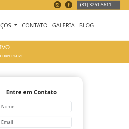
(31) 3261-5611
(31) 3261-5611
(31) 3261-5611
(31) 
IÇOS
CONTATO
GALERIA
BLOG
IVO
 CORPORATIVO
Entre em Contato