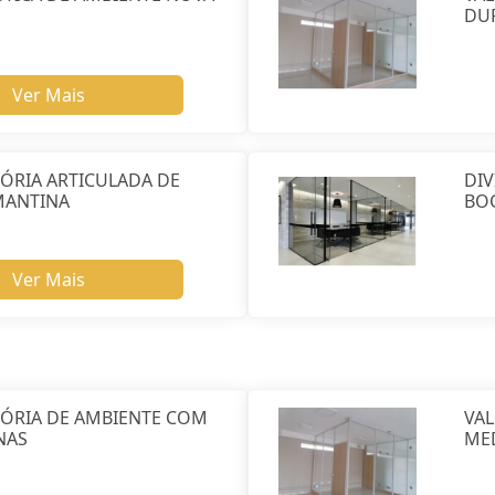
DU
Ver Mais
SÓRIA ARTICULADA DE
DIV
MANTINA
BO
Ver Mais
SÓRIA DE AMBIENTE COM
VAL
NAS
ME