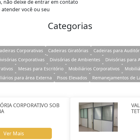
m, não deixe de entrar em contato
 atender você ou seu
Categorias
adeiras Corporativas
Cadeiras Giratórias
Cadeiras para Auditór
ivisórias Corporativas
Divisórias de Ambientes
Divisórias para
ativos
Mesas para Escritório
Mobiliários Corporativos
Mobili
liários para área Externa
Pisos Elevados
Remanejamentos de L
SÓRIA CORPORATIVO SOB
VAL
BA
TE
Ver Mais