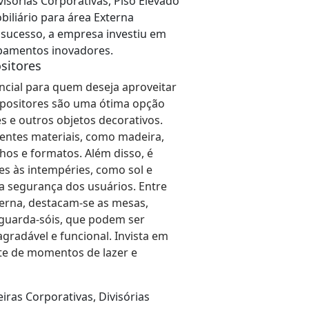
visórias Corporativas, Piso Elevado
biliário para área Externa
l sucesso, a empresa investiu em
pamentos inovadores.
sitores
ncial para quem deseja aproveitar
xpositores são uma ótima opção
s e outros objetos decorativos.
entes materiais, como madeira,
hos e formatos. Além disso, é
es às intempéries, como sol e
 a segurança dos usuários. Entre
terna, destacam-se as mesas,
 guarda-sóis, que podem ser
radável e funcional. Invista em
ute de momentos de lazer e
as Corporativas, Divisórias